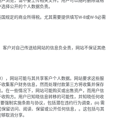
用户浏览，请不要上传相关文件。用户可以随时删除或格
户选择公开的个人数据负责。
美国规定的商业所得税。尤其需要提供填写W-8或W-9必需
全，客户对自己传送给网站的信息负全责，网站不保证其绝
单），网站可能与其共享客户个人数据。网站要求这些服
不收集客户财务信息，然而处理付款第三方将收集并保存
息。在一些情况下，网站可能购买或出售资产，而用户信
于收购方。用户已知晓信息转移的可能性，并知晓任何收
强制实施条款与协议，包括潜在违约行为调查，(iii) 需
公司保留访问、阅读、保留或公开任何信息，。这包括与其
能够取消分享。