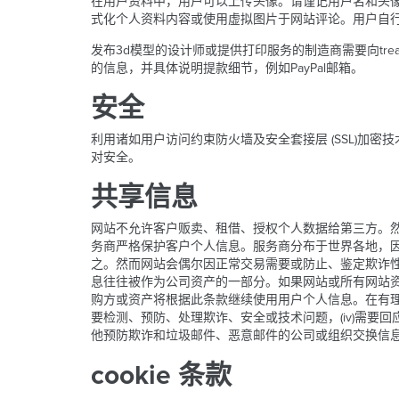
在用户资料中，用户可以上传头像。请谨记用户名和头
式化个人资料内容或使用虚拟图片于网站评论。用户自
发布3d模型的设计师或提供打印服务的制造商需要向tre
的信息，并具体说明提款细节，例如PayPal邮箱。
安全
利用诸如用户访问约束防火墙及安全套接层 (SSL)
对安全。
共享信息
网站不允许客户贩卖、租借、授权个人数据给第三方。
务商严格保护客户个人信息。服务商分布于世界各地，
之。然而网站会偶尔因正常交易需要或防止、鉴定欺诈
息往往被作为公司资产的一部分。如果网站或所有网站
购方或资产将根据此条款继续使用用户个人信息。在有理由相信
要检测、预防、处理欺诈、安全或技术问题，(iv)需要
他预防欺诈和垃圾邮件、恶意邮件的公司或组织交换信
cookie 条款