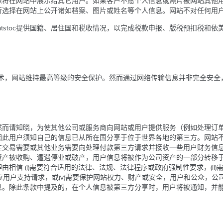
像将在网站中展示给其它用户。如果客户不愿个人信息或照片被网站其他
行选择在网站上公开诸如档案、图片或姓名等个人信息。网站不对任何用
atstoc提供国籍、居住国和税收情况，以完成税款申报、版税预扣税和依
加密技术，网站维持最高等级的安全保护。然而通过网络传输信息并非完全安
然而请知晓，为使其他公司或服务商向网站或用户提供服务（例如处理订
因此用户须知自己的信息已从所在国分享于位于世界各地的第三方。网站
性交易需要或其他业务需要向处理付款第三方请求并接收一些用户财务信
资产被收购、遭遇停业或破产，用户信息将被作为公司资产的一部分转移
 (i)需要符合适用的法律、法规、法律程序或政府强制性要求，(ii)需要
回应用户支持请求，或(v)需要保护网站权力、财产或安全，用户和公众，
息。除此条款中提及的，在个人信息被第三方分享时，用户将被通知，并