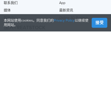
联系我们
App
媒体
最新资讯
帮助中心
Online 3D Printing
本网站使用cookies。同意我们的
Privacy Policy
以继续使
接受
用网站。
加入TREATSTOCK
提供您的服务
出售产品
如何创建一个企业
API合作伙伴
Become a Partner
关注我们
Treatstock © 2026
40 East Main Street Suite 900
,
Newark
,
DE
,
19711