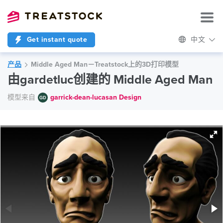
Get instant quote
中文
产品
Middle Aged Man－Treatstock上的3D打印模型
由gardetluc创建的 Middle Aged Man
模型来自
garrick-dean-lucasan Design