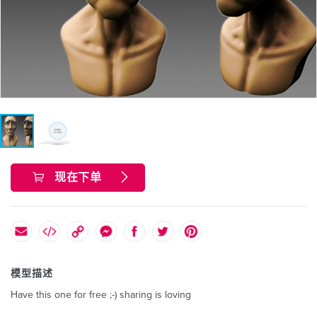
现在下单
模型描述
Have this one for free ;-) sharing is loving