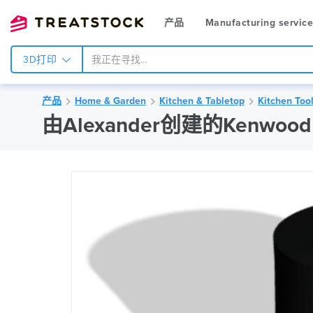
产品
Manufacturing servic
3D打印
产品
Home & Garden
Kitchen & Tabletop
Kitchen Too
由Alexander创建的Kenwood Ch