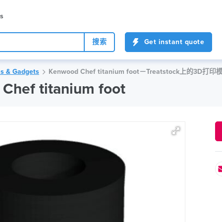
es
搜索
Get instant quote
ls & Gadgets
Kenwood Chef titanium foot－Treatstock上的3D打印
ef titanium foot