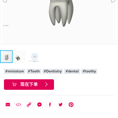
#miniature
#Tooth
#Dentistry
#dental
#toothy
现在下单