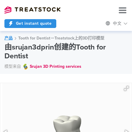
Get instant quote
中文
产品
Tooth for Dentist－Treatstock上的3D打印模型
由srujan3dprin创建的Tooth for
Dentist
模型来自
Srujan 3D Printing services