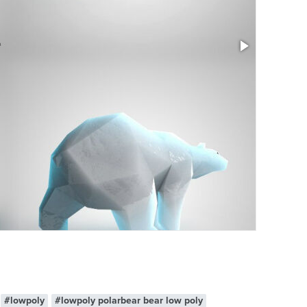
#lowpoly
#lowpoly polarbear bear low poly