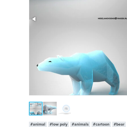
x 1
#animal
#low poly
#animals
#cartoon
#bear