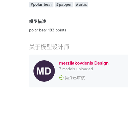
#polar bear
#papper
#artic
模型描述
polar bear 183 points
关于模型设计师
merzliakovdenis Design
7 models uploaded
简介已审核