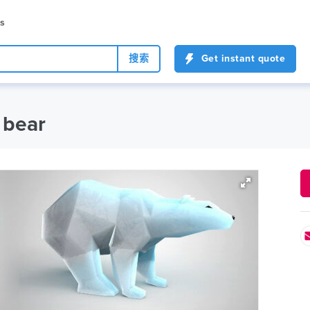
es
搜索
Get instant quote
bear