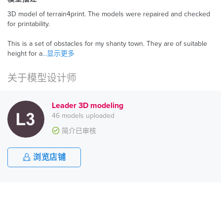
3D model of terrain4print. The models were repaired and checked
for printability.
This is a set of obstacles for my shanty town. They are of suitable
height for a
...显示更多
关于模型设计师
Leader 3D modeling
46 models uploaded
简介已审核
浏览店铺