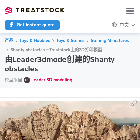
Get instant quote
中文
产品
Toys & Hobbies
Toys & Games
Gaming Miniatures
Shanty obstacles－Treatstock上的3D打印模型
由Leader3dmode创建的Shanty
obstacles
模型来自
Leader 3D modeling