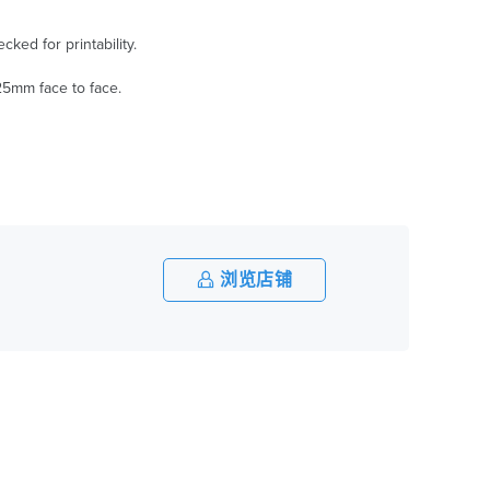
ed for printability.
.25mm face to face.
浏览店铺