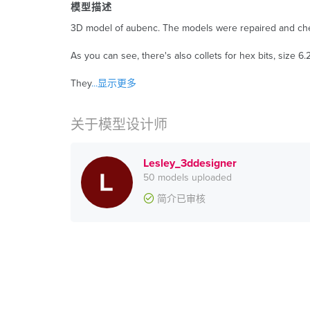
模型描述
3D model of aubenc. The models were repaired and check
As you can see, there's also collets for hex bits, size 6
They
...显示更多
关于模型设计师
Lesley_3ddesigner
50 models uploaded
简介已审核