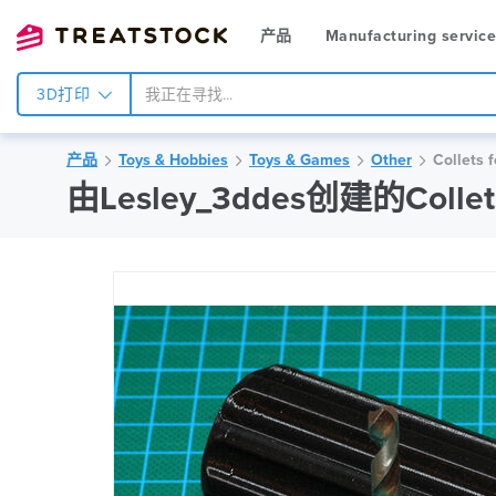
产品
Manufacturing servic
3D打印
产品
Toys & Hobbies
Toys & Games
Other
Collets
由Lesley_3ddes创建的Collets 