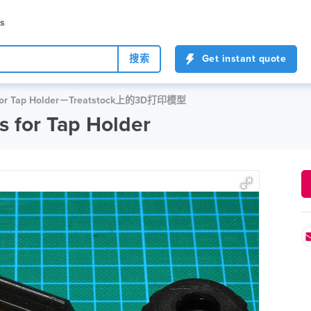
es
搜索
Get instant quote
 for Tap Holder－Treatstock上的3D打印模型
for Tap Holder