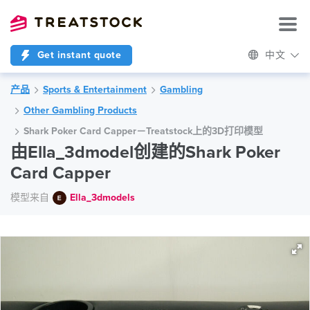
Get instant quote
中文
产品
Sports & Entertainment
Gambling
Other Gambling Products
Shark Poker Card Capper－Treatstock上的3D打印模型
由Ella_3dmodel创建的Shark Poker
Card Capper
模型来自
Ella_3dmodels