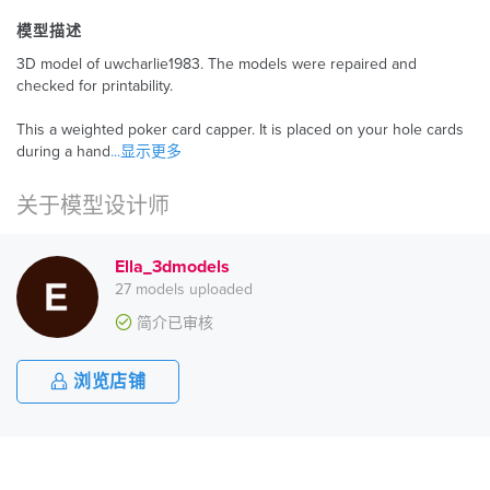
模型描述
3D model of uwcharlie1983. The models were repaired and
checked for printability.
This a weighted poker card capper. It is placed on your hole cards
during a hand
...显示更多
关于模型设计师
Ella_3dmodels
27 models uploaded
简介已审核
浏览店铺