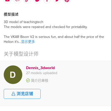
模型描述
3D model of teachingtech
The models were repaired and checked for printability.
The VKAR Bison V2 is serious fun, and about half the price of the
Helion it's
...显示更多
关于模型设计师
Dennis_3dworld
27 models uploaded
简介已审核
浏览店铺