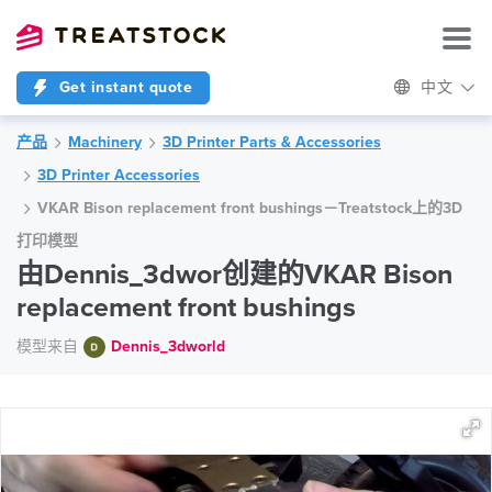
Get instant quote
中文
产品
Machinery
3D Printer Parts & Accessories
3D Printer Accessories
VKAR Bison replacement front bushings－Treatstock上的3D
打印模型
由Dennis_3dwor创建的VKAR Bison
replacement front bushings
模型来自
Dennis_3dworld