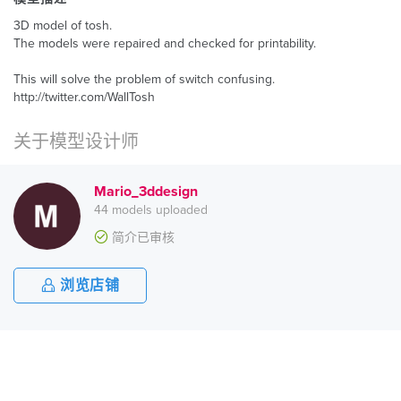
3D model of tosh.
The models were repaired and checked for printability.
This will solve the problem of switch confusing.
http://twitter.com/WallTosh
关于模型设计师
Mario_3ddesign
44 models uploaded
简介已审核
浏览店铺