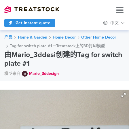
Get instant quote
中文
产品
Home & Garden
Home Decor
Other Home Decor
Tag for switch plate #1－Treatstock上的3D打印模型
由Mario_3ddesi创建的Tag for switch
plate #1
模型来自
Mario_3ddesign