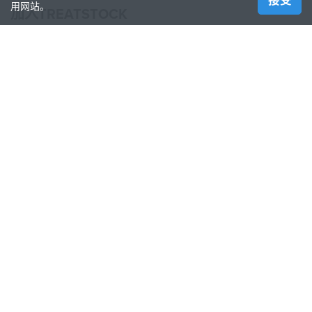
接受
用网站。
加入TREATSTOCK
提供您的服务
出售产品
如何创建一个企业
API合作伙伴
Become a Partner
关注我们
Treatstock © 2026
40 East Main Street Suite 900
,
Newark
,
DE
,
19711
网站地图
/
隐私条款
/
使用协议
/
退还政策
This site is protected by reCAPTCHA and the Google
Privacy Policy
and
Terms of Service
apply.