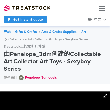
Get instant quote
中文
产品
Gifts & Crafts
Arts & Crafts Supplies
Art
Collectable Art Collector Art Toys - Sexyboy Series－
Treatstock上的3D打印模型
由Penelope_3dm创建的Collectable
Art Collector Art Toys - Sexyboy
Series
模型来自
Penelope_3dmodels