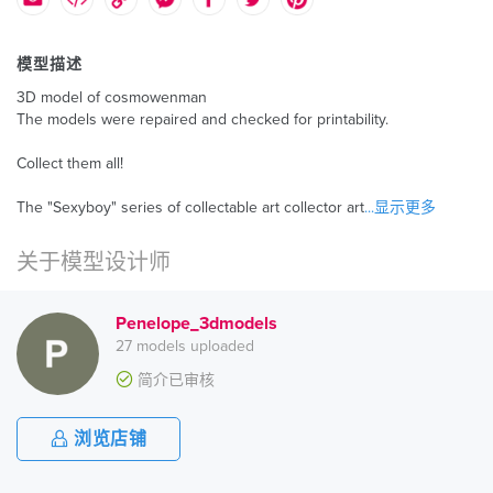
模型描述
3D model of cosmowenman
The models were repaired and checked for printability.
Collect them all!
The "Sexyboy" series of collectable art collector art
...显示更多
关于模型设计师
Penelope_3dmodels
27 models uploaded
简介已审核
浏览店铺