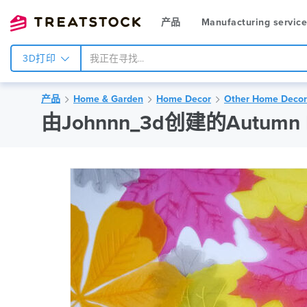
产品
Manufacturing servic
3D打印
产品
Home & Garden
Home Decor
Other Home Decor
由Johnnn_3d创建的Autumn 