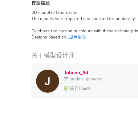
模型描述
3D model of faberdasher
The models were repaired and checked for printability.
Celebrate the season of colours with these delicate pri
Designs based on
...显示更多
关于模型设计师
Johnnn_3d
75 models uploaded
简介已审核