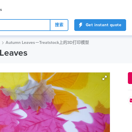
es
搜索
Get instant quote
Autumn Leaves－Treatstock上的3D打印模型
Leaves