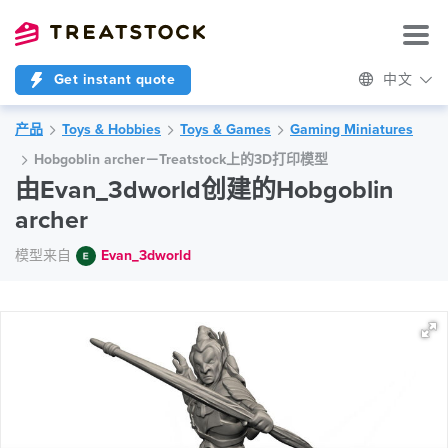
Get instant quote
中文
产品
Toys & Hobbies
Toys & Games
Gaming Miniatures
Hobgoblin archer－Treatstock上的3D打印模型
由Evan_3dworld创建的Hobgoblin
archer
模型来自
Evan_3dworld