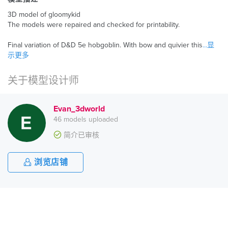
3D model of gloomykid
The models were repaired and checked for printability.
Final variation of D&D 5e hobgoblin. With bow and quivier this
...显
示更多
关于模型设计师
Evan_3dworld
46 models uploaded
简介已审核
浏览店铺