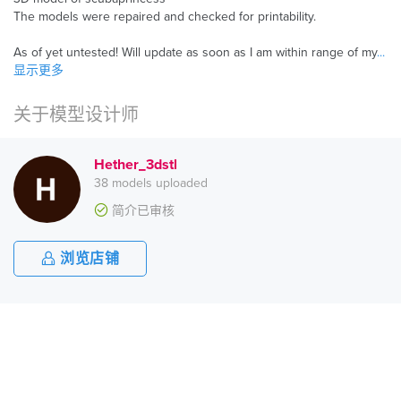
The models were repaired and checked for printability.
As of yet untested! Will update as soon as I am within range of my
...
显示更多
关于模型设计师
Hether_3dstl
38 models uploaded
简介已审核
浏览店铺