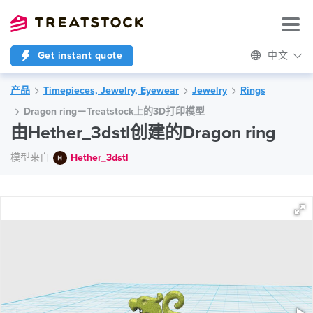
Get instant quote
中文
产品
Timepieces, Jewelry, Eyewear
Jewelry
Rings
Dragon ring－Treatstock上的3D打印模型
由Hether_3dstl创建的Dragon ring
模型来自
Hether_3dstl