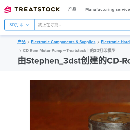
产品
Manufacturing servic
3D打印
产品
Electronic Components & Supplies
Electronic Har
CD-Rom Motor Pump－Treatstock上的3D打印模型
由Stephen_3dst创建的CD-Ro