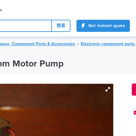
es
搜索
Get instant quote
dware, Component Parts & Accessories
Electronic component parts,
m Motor Pump