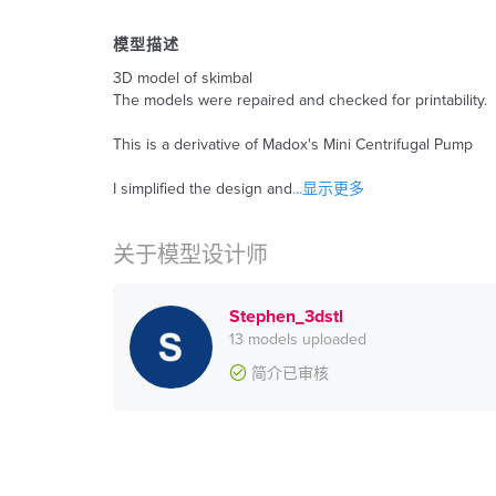
模型描述
3D model of skimbal
The models were repaired and checked for printability.
This is a derivative of Madox's Mini Centrifugal Pump
I simplified the design and
...显示更多
关于模型设计师
Stephen_3dstl
13 models uploaded
简介已审核