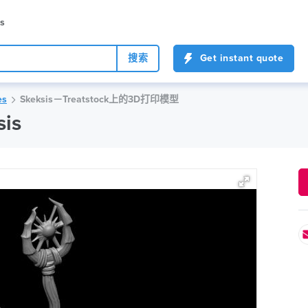
es
搜索
Get instant quote
es
Skeksis－Treatstock上的3D打印模型
is