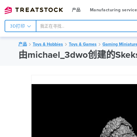
产品
Manufacturing servic
3D打印
产品
Toys & Hobbies
Toys & Games
Gaming Miniatur
由michael_3dwo创建的Skeks