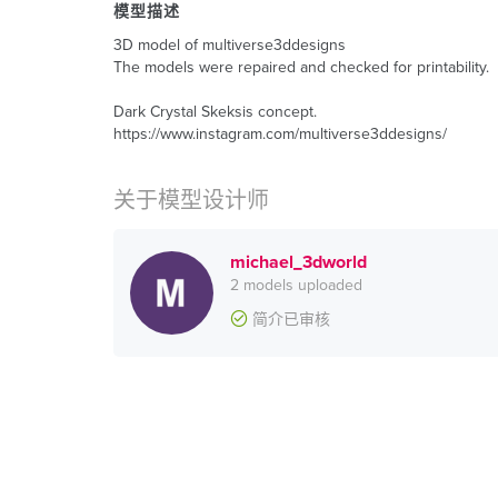
模型描述
3D model of multiverse3ddesigns
The models were repaired and checked for printability.
Dark Crystal Skeksis concept.
https://www.instagram.com/multiverse3ddesigns/
关于模型设计师
michael_3dworld
2 models uploaded
简介已审核