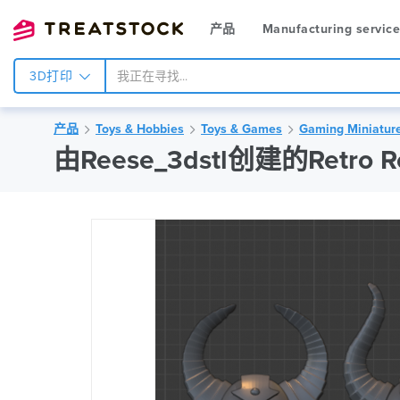
产品
Manufacturing servic
3D打印
产品
Toys & Hobbies
Toys & Games
Gaming Miniatur
由Reese_3dstl创建的Retro R