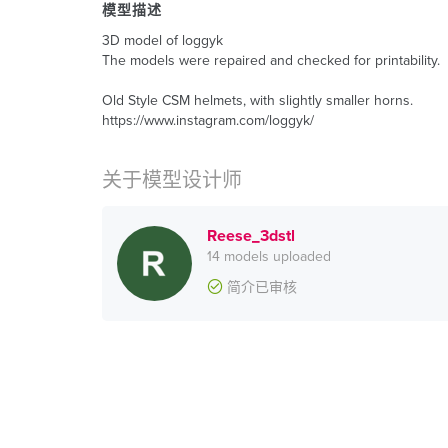
模型描述
3D model of loggyk
The models were repaired and checked for printability.
Old Style CSM helmets, with slightly smaller horns.
https://www.instagram.com/loggyk/
关于模型设计师
Reese_3dstl
14 models uploaded
简介已审核