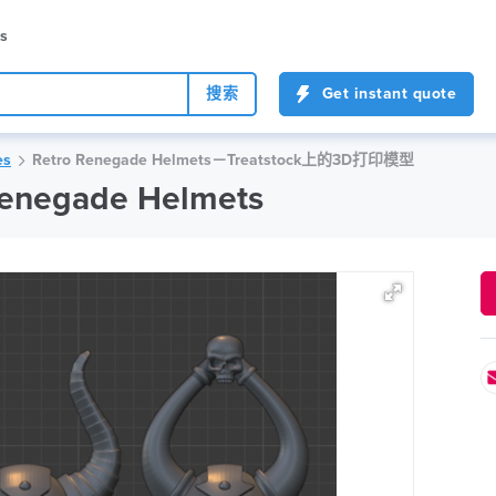
es
搜索
Get instant quote
es
Retro Renegade Helmets－Treatstock上的3D打印模型
enegade Helmets