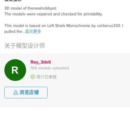
3D model of thenewhobbyist
The models were repaired and checked for printability.
This model is based on Left Shark Monochrome by cerberus333. I
pulled the
...显示更多
关于模型设计师
Ray_3dstl
106 models uploaded
简介已审核
浏览店铺