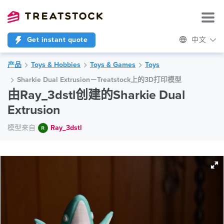
Get instant quote
中文
产品
Toys & Hobbies
Toys & Games
Toys
Sharkie Dual Extrusion－Treatstock上的3D打印模型
由Ray_3dstl创建的Sharkie Dual
Extrusion
模型来自
Ray_3dstl