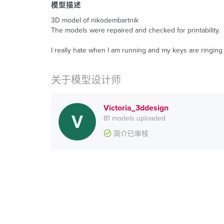
模型描述
3D model of nikodembartnik
The models were repaired and checked for printability.
I really hate when I am running and my keys are ringing 
关于模型设计师
Victoria_3ddesign
81 models uploaded
简介已审核