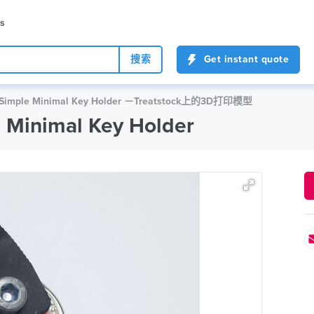
es
搜索
Get instant quote
Simple Minimal Key Holder －Treatstock上的3D打印模型
Minimal Key Holder