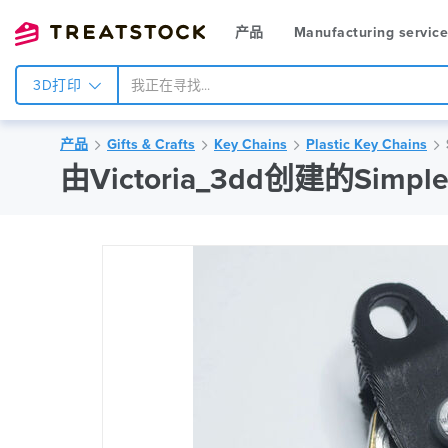
产品
Manufacturing servic
3D打印
产品
Gifts & Crafts
Key Chains
Plastic Key Chains
由Victoria_3dd创建的Simple 