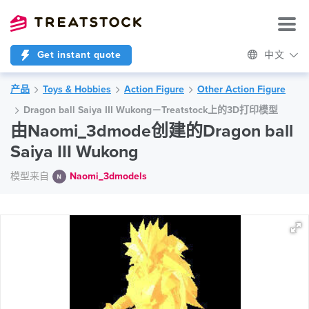
Get instant quote
中文
产品
Toys & Hobbies
Action Figure
Other Action Figure
Dragon ball Saiya III Wukong－Treatstock上的3D打印模型
由Naomi_3dmode创建的Dragon ball
Saiya III Wukong
模型来自
Naomi_3dmodels