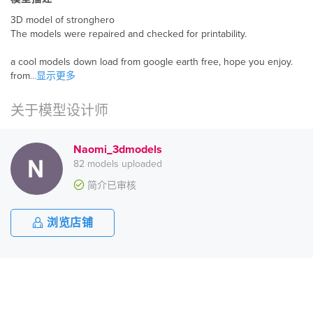
3D model of stronghero
The models were repaired and checked for printability.
a cool models down load from google earth free, hope you enjoy.
from
...显示更多
关于模型设计师
Naomi_3dmodels
82 models uploaded
简介已审核
浏览店铺