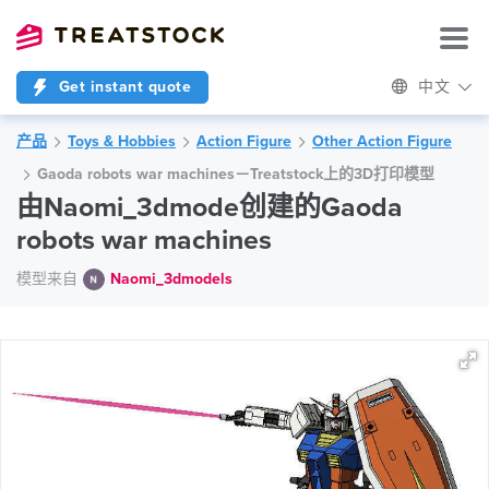
Get instant quote
中文
产品
Toys & Hobbies
Action Figure
Other Action Figure
Gaoda robots war machines－Treatstock上的3D打印模型
由Naomi_3dmode创建的Gaoda
robots war machines
模型来自
Naomi_3dmodels