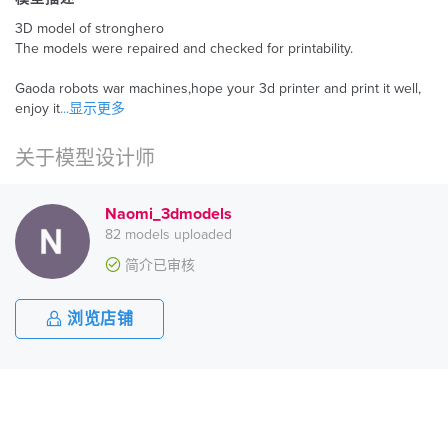
3D model of stronghero
The models were repaired and checked for printability.
Gaoda robots war machines,hope your 3d printer and print it well,
enjoy it
...显示更多
关于模型设计师
Naomi_3dmodels
82 models uploaded
简介已审核
浏览店铺