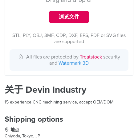
Drag and drop or
浏览文件
STL, PLY, OBJ, 3MF, CDR, DXF, EPS, PDF or SVG files
are supported
All files are protected by
Treatstock
security
and
Watermark 3D
关于 Devin Industry
15 experience CNC machining service, accept OEM/DOM
Shipping options
地点
Chiyoda, Tokyo, JP