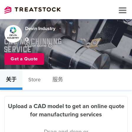
Devin Industry
0
Order done
Get a Quote
关于
Store
服务
Upload a CAD model to get an online quote
for manufacturing services